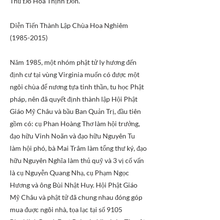
Thủ Đô Hoa Thịnh Đốn.
Diễn Tiến Thành Lập Chùa Hoa Nghiêm
(1985-2015)
Năm 1985, một nhóm phật tử ly hương đến
định cư tại vùng Virginia muốn có được một
ngôi chùa để nương tựa tinh thần, tu học Phật
pháp, nên đã quyết định thành lập Hội Phật
Giáo Mỹ Châu và bầu Ban Quản Trị, đầu tiên
gồm có: cụ Phan Hoàng Thơ làm hội trưởng,
đạo hữu Vinh Noãn và đạo hữu Nguyên Tu
làm hội phó, bà Mai Trâm làm tổng thư ký, đạo
hữu Nguyên Nghĩa làm thủ quỹ và 3 vị cố vấn
là cụ Nguyễn Quang Nhạ, cụ Phạm Ngọc
Hương và ông Bùi Nhật Huy. Hội Phật Giáo
Mỹ Châu và phật tử đã chung nhau đóng góp
mua đuợc ngôi nhà, tọa lạc tại số 9105