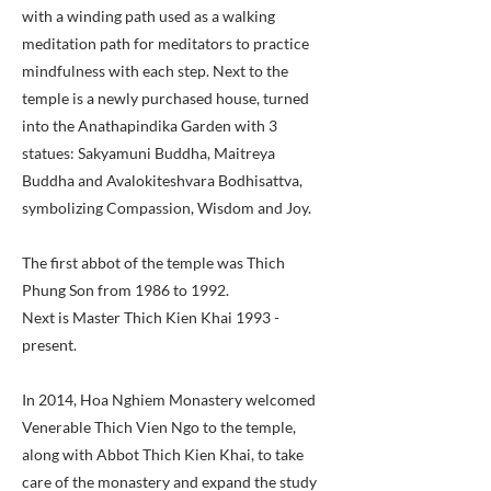
with a winding path used as a walking
meditation path for meditators to practice
mindfulness with each step. Next to the
temple is a newly purchased house, turned
into the Anathapindika Garden with 3
statues: Sakyamuni Buddha, Maitreya
Buddha and Avalokiteshvara Bodhisattva,
symbolizing Compassion, Wisdom and Joy.
The first abbot of the temple was Thich
Phung Son from 1986 to 1992.
Next is Master Thich Kien Khai 1993 -
present.
In 2014, Hoa Nghiem Monastery welcomed
Venerable Thich Vien Ngo to the temple,
along with Abbot Thich Kien Khai, to take
care of the monastery and expand the study