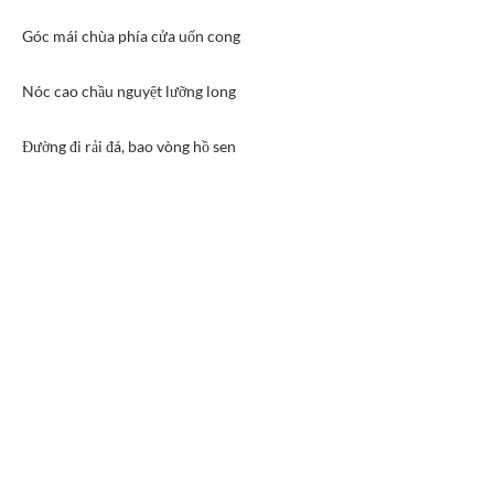
Góc mái chùa phía cửa uốn cong
Nóc cao chầu nguyệt lưỡng long
Đường đi rải đá, bao vòng hồ sen
Phần sân hậu đắp nền, khai ngõ
Đến lễ chùa, đủ chổ đậu xe
Dành ngăn dãi đất bên lề
Trồng cây nghênh đón xuân hè trái bông
Phật đài đã tuệ thông trần thiết
Trang trí khu riêng biệt tụng thờ