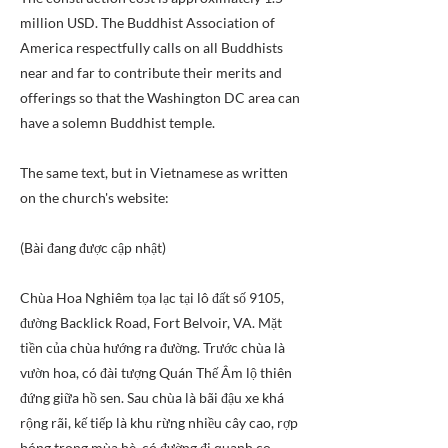
million USD. The Buddhist Association of
America respectfully calls on all Buddhists
near and far to contribute their merits and
offerings so that the Washington DC area can
have a solemn Buddhist temple.
The same text, but in Vietnamese as written
on the church's website:
(Bài đang được cập nhật)
Chùa Hoa Nghiêm tọa lạc tại lô đất số 9105,
đường Backlick Road, Fort Belvoir, VA. Mặt
tiền của chùa hướng ra đường. Trước chùa là
vườn hoa, có đài tượng Quán Thế Âm lộ thiên
đứng giữa hồ sen. Sau chùa là bãi đậu xe khá
rộng rãi, kế tiếp là khu rừng nhiều cây cao, rợp
bóng trong mùa hè, có đường đi quanh co